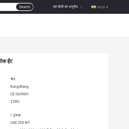
एक बोली का अनुरोध
Search
|
Hindi
रोक ईंट
चीन
RongSheng
CE ISO9001
ZZRS
1 टुकड़ा
USD 250 MT