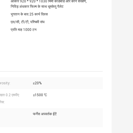
आकार 920 * 920 * 1030 मिमी कार्डबोर्ड और कोने संरक्षण,
निविड़ अंधकार फिल्म के साथ धूमकेतु पैलेट
भुगतान के बाद 25 कार्य दिवस
एल/सी, टी/टी, पश्चिमी संघ
प्रति माह 1000 टन
orosity:
≤20%
तहत 0.2 एमपीए
≥1500 ℃
रनेस:
फर्नेस अपवर्तक ईंटें