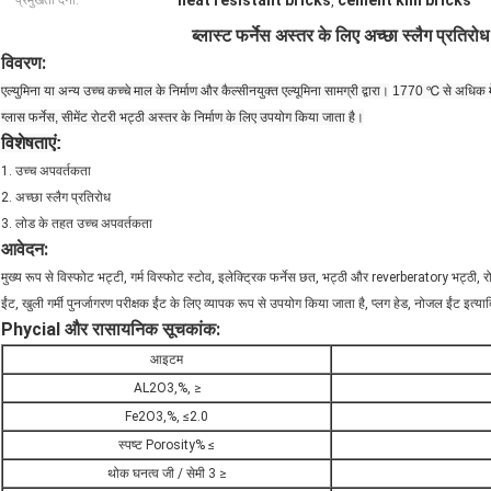
heat resistant bricks
cement kiln bricks
प्रमुखता देना:
,
ब्लास्ट फर्नेस अस्तर के लिए अच्छा स्लैग प्रतिर
विवरण:
एल्युमिना या अन्य उच्च कच्चे माल के निर्माण और कैल्सीनयुक्त एल्यूमिना सामग्री द्वारा।
1770 ℃ से अधिक में
ग्लास फर्नेस, सीमेंट रोटरी भट्ठी अस्तर के निर्माण के लिए उपयोग किया जाता है।
विशेषताएं:
1. उच्च अपवर्तकता
2. अच्छा स्लैग प्रतिरोध
3. लोड के तहत उच्च अपवर्तकता
आवेदन:
मुख्य रूप से विस्फोट भट्टी, गर्म विस्फोट स्टोव, इलेक्ट्रिक फर्नेस छत, भट्ठी और reverberatory भट्ठी, 
ईंट, खुली गर्मी पुनर्जागरण परीक्षक ईंट के लिए व्यापक रूप से उपयोग किया जाता है, प्लग हेड, नोजल ईंट इत
Phycial और रासायनिक सूचकांक:
आइटम
AL2O3,%, ≥
Fe2O3,%, ≤2.0
स्पष्ट Porosity% ≤
थोक घनत्व जी / सेमी 3 ≥