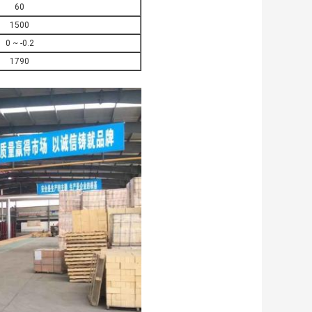
60
1500
0 ~ -0.2
1790