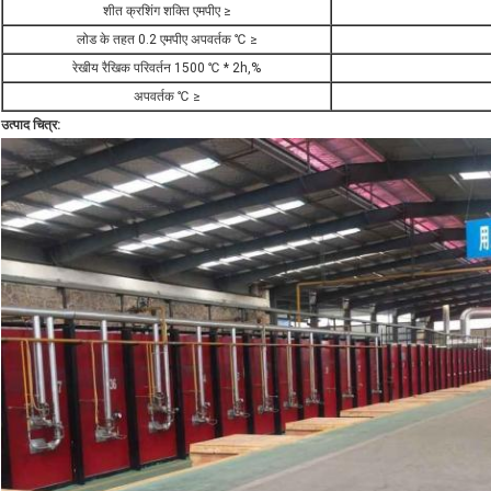
शीत क्रशिंग शक्ति एमपीए ≥
लोड के तहत 0.2 एमपीए अपवर्तक ℃ ≥
रेखीय रैखिक परिवर्तन 1500 ℃ * 2h,%
अपवर्तक ℃ ≥
उत्पाद चित्र: