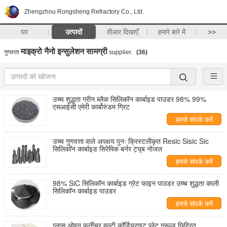
Zhengzhou Rongsheng Refractory Co., Ltd.
घर
उत्पादों
वीआर दिखाएँ
हमारे बारे में
>>
माइक्रो नैनो इन्सुलेशन सामग्री
गुणवत्ता
supplier.
(36)
उच्च शुद्धता ग्रीन ब्लैक सिलिकॉन कार्बाइड पाउडर 98% 99%
एसआईसी एमेरी कार्बोरुंडम ग्रिट
हमसे संपर्क करें
उच्च गुणवत्ता वाले अपक्षय पुनः क्रिस्टलीकृत Resic Sisic Sic
सिलिकॉन कार्बाइड सिरेमिक बर्नर ट्यूब नोजल
हमसे संपर्क करें
98% SiC सिलिकॉन कार्बाइड ग्रेट फाइन पाउडर उच्च शुद्धता काली
सिलिकॉन कार्बाइड पाउडर
हमसे संपर्क करें
ग्लास ओवन फर्नीचर मल्टी कॉर्डियराइट प्लेट ग्रूव्ड छिद्रित