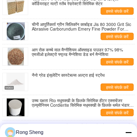
कॉर्डियराइट मल्टी स्लैब रेफ्रेक्टरी सिरेमिक सेटर
हमसे संपर्क करें
चीनी आपूर्तिकर्ता ग्रीन सिलिकॉन कार्बाइड Jis 80 3000 Grit Sic
Abrasive Carborundum Emery Fine Powder For
Polishing, Semiconductor
हमसे संपर्क करें
आग रोक कच्चे माल मैग्नीशियम ऑक्साइड पाउडर 97% 98%
एमजीओ इलेक्ट्रो फ्यूज्ड मैग्नेशिया डेड बर्न मैग्नेशिया
हमसे संपर्क करें
नैनो ग्रेड इंसुलेटिंग कास्टेबल्स अल्ट्रा हाई स्ट्रेंथ
हमसे संपर्क करें
उच्च दक्षता Rto मधुमक्खी के छिलके सिरेमिक हीटर एक्सचेंजर
एल्यूमीनियम Cordierite सिरेमिक मधुमक्खी के छिलके थर्मल भंडारण
मोनोलिथ
हमसे संपर्क करें
उच्च तापमान की भट्ठी के अस्तर के लिए हल्के और उच्च शक्ति वाले
नैनो-एग्रीगेट रेफ्रेक्टरी
Rong Sheng