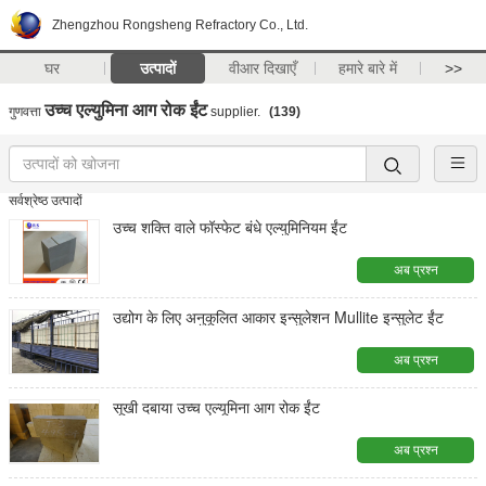
Zhengzhou Rongsheng Refractory Co., Ltd.
घर
उत्पादों
वीआर दिखाएँ
हमारे बारे में
>>
उच्च एल्युमिना आग रोक ईंट
गुणवत्ता
supplier.
(139)
सर्वश्रेष्ठ उत्पादों
उच्च शक्ति वाले फॉस्फेट बंधे एल्युमिनियम ईंट
अब प्रश्न
उद्योग के लिए अनुकूलित आकार इन्सुलेशन Mullite इन्सुलेट ईंट
अब प्रश्न
सूखी दबाया उच्च एल्यूमिना आग रोक ईंट
अब प्रश्न