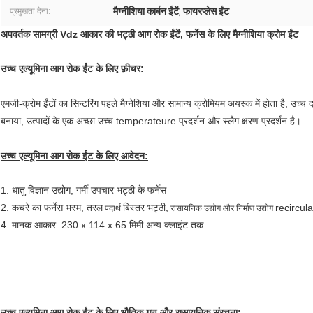
मैग्नीशिया कार्बन ईंटें
फायरप्लेस ईंट
प्रमुखता देना:
,
अपवर्तक सामग्री Vdz आकार की भट्ठी आग रोक ईंटें, फर्नेस के लिए मैग्नीशिया क्रोम ईंट
उच्च एल्यूमिना आग रोक ईंट के लिए फ़ीचर:
एमजी-क्रोम ईंटों का सिन्टरिंग पहले मैग्नेशिया और सामान्य क्रोमियम अयस्क में होता है, उच्
बनाया, उत्पादों के एक अच्छा उच्च temperateure प्रदर्शन और स्लैग क्षरण प्रदर्शन है।
उच्च एल्यूमिना आग रोक ईंट के लिए आवेदन:
1. धातु विज्ञान उद्योग, गर्मी उपचार भट्ठी के फर्नेस
2. कचरे का फर्नेस भस्म, तरल
बिस्तर भट्ठी,
recircula
पदार्थ
रासायनिक उद्योग और निर्माण उद्योग
4. मानक आकार: 230 x 114 x 65 मिमी अन्य क्लाइंट तक
उच्च एल्यूमिना आग रोक ईंट के लिए भौतिक गुण और रासायनिक संरचना: