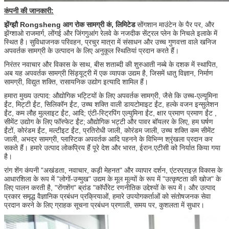
कंपनी की जानकारी:
झेंग्झौ Rongsheng आग रोक सामग्री कं, लिमिटेड
सोंगशान माउंटेन के पैर पर, और
झेंग्शाओ राजमार्ग, लोंगई और जिंगगुआंग रेलवे के नजदीक सेंट्रल प्लेन के निचले इलाके में
स्थित है।
सुविधाजनक परिवहन, प्रचुर मात्रा में संसाधन और उच्च गुणवत्ता वाले खनिज
अपवर्तक सामग्री के उत्पादन के लिए अनुकूल स्थितियां प्रदान करते हैं।
निरंतर नवाचार और विकास के साथ, बीस शताब्दी की शुरुआती नब्बे के दशक में स्थापित,
अब यह अपवर्तक सामग्री सिंड्यूट्री में एक व्यापक उद्यम है, जिसमें धातु विज्ञान, निर्माण
सामग्री, विद्युत शक्ति, रासायनिक उद्योग इत्यादि शामिल हैं।
एक संदेश छोड़ें
हमारा मुख्य उत्पाद: औद्योगिक भट्टियों के लिए अपवर्तक सामग्री, जैसे कि उच्च-एल्यूमिना
ईंट, मिट्टी ईंट, सिलिकॉन ईंट, उच्च शक्ति वाली डायटोमाइट ईंट, हल्के वजन इन्सुलेशन
ईंट, कम लौह मुल्लाइट ईंट, आदि; एंटी-स्ट्रिपिंग एल्युमिना ईंट, क्षार प्रमाण प्रमाण ईंट ,
सीमेंट उद्योग के लिए फॉस्फेट ईंट;
औद्योगिक भट्टी और पावर बॉयलर के लिए, हम घर्षण
ईंटों, कोरंडम ईंट, मल्टीइट ईंट, प्रतिरोधी जाली, कोरंडम जाली, उच्च शक्ति कम सीमेंट
जाली, अभद्र सामग्री, प्लास्टिक अपवर्तक आदि पहनने के विभिन्न श्रृंखला प्रदान कर
सकते हैं। हमारे उत्पाद लोकप्रिय हैं पूरे देश और भारत, ईरान.एटीसी को निर्यात किया गया
है।
रांग शेंग कंपनी "अखंडता, नवाचार, कड़ी मेहनत" और व्यापार दर्शन, एंटरप्राइज़ विकास के
आधारशिला के रूप में "लोगों-उन्मुख" उद्यम के मूल मूल्यों के रूप में "उत्कृष्टता की खोज" के
लिए पालन करती है, "रोंगशेंग" ब्रांड "कॉर्पोरेट रणनीतिक उद्देश्यों के रूप में। और उत्पाद
प्रकार समृद्ध वैज्ञानिक प्रबंधन प्रक्रियाओं, हमारे उपयोगकर्ताओं को संतोषजनक सेवा
प्रदान करने के लिए ग्राहक सूचना प्रबंधन प्रणाली, समय पर, कुशलता में सुधार।