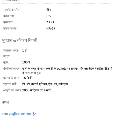
उत्पत्ति के प्लेस:
चीन
ब्रांड नाम:
RS
प्रमाणन:
ISO, CE
मॉडल संख्या:
HA-17
भुगतान & नौवहन नियमों
न्यूनतम आदेश
1 टी
मात्रा:
मूल्य:
100/T
पैकेजिंग विवरण:
पानी के सबूत के साथ लकड़ी के pallets पर लगाया, और प्लास्टिक / स्टील पट्टियों
के साथ कड़ा हुआ
प्रसव के समय:
15 दिनों
भुगतान शर्तें:
टी / टी, वेस्टर्न यूनियन, एल / सी, मनीग्राम
आपूर्ति की क्षमता:
2000 मीट्रिक टन / महीने
वर्णन
उच्च एल्युमिना आग रोक ईंट