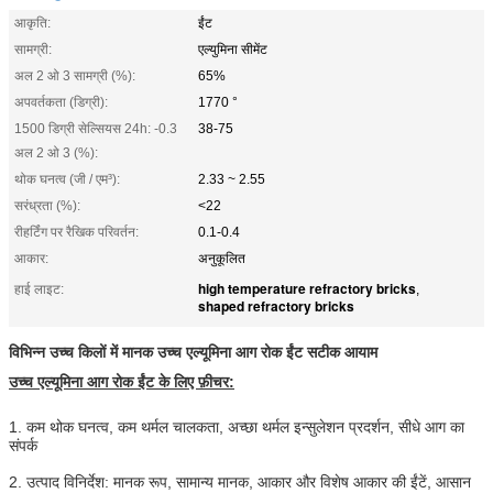
आकृति:
ईंट
सामग्री:
एल्युमिना सीमेंट
अल 2 ओ 3 सामग्री (%):
65%
अपवर्तकता (डिग्री):
1770 °
1500 डिग्री सेल्सियस 24h: -0.3
38-75
अल 2 ओ 3 (%):
थोक घनत्व (जी / एम³):
2.33 ~ 2.55
सरंध्रता (%):
<22
रीहर्टिंग पर रैखिक परिवर्तन:
0.1-0.4
आकार:
अनुकूलित
high temperature refractory bricks
हाई लाइट:
,
shaped refractory bricks
विभिन्न उच्च किलों में मानक उच्च एल्यूमिना आग रोक ईंट सटीक आयाम
उच्च एल्यूमिना आग रोक ईंट के लिए फ़ीचर:
1. कम थोक घनत्व, कम थर्मल चालकता, अच्छा थर्मल इन्सुलेशन प्रदर्शन, सीधे आग का
संपर्क
2. उत्पाद विनिर्देश: मानक रूप, सामान्य मानक, आकार और विशेष आकार की ईंटें, आसान