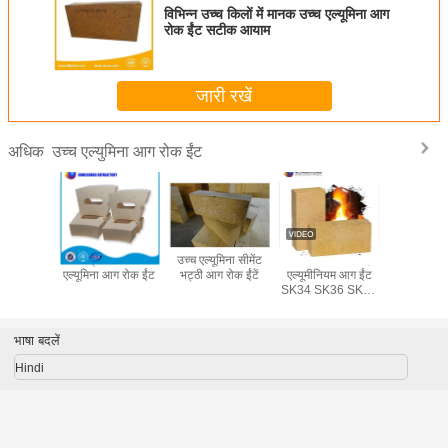
विभिन्न उच्च किलों में मानक उच्च एल्यूमिना आग
रोक ईंट सटीक आयाम
जारी रखें
उच्च एल्युमिना आग रोक ईंट
अधिक
उच्च शक्ति वाले
उद्योग के लिए
सूखी दबाया उच्च
गर्मी प्रतिर
फॉस्फेट बंधे
अनुकूलित आकार
एल्यूमिना आग रोक ईंट
एल्यूमिना आ
एल्युमिनियम ईंट
इन्सुलेशन Mullite
इन्सुलेट ईंट
भाषा बदलें
Hindi