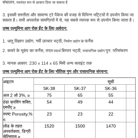
संचालन,
स्वतंत्र रूप से आकार दिया जा सकता है
3. इसकी सस्तीता और सामान्य ट्रे पैकेज की वजह से विभिन्न भट्टियों में उपयोग किया जा
सकता है।
सभी अपवर्तक सामग्रियों में से, यह सबसे व्यापक रूप से उपयोग किया जाता है।
उच्च एल्यूमिना आग रोक ईंट के लिए आवेदन:
1. धातु विज्ञान उद्योग, गर्मी उपचार भट्ठी,
फर्नेस
निर्माण उद्योग के
2. कचरे के भूकंप का फर्नेस, तरल
बिस्तर भट्ठी,
पुन: परिसंचरण
पदार्थ
रासायनिक उद्योग
3. मानक आकार: 230 x 114 x 65 मिमी अन्य क्लाइंट तक
उच्च एल्यूमिना आग रोक ईंट के लिए भौतिक गुण और रासायनिक संरचना:
आइटम
सूची
SK-38
SK-37
SK-36
S
अल 2 ओ 3%, ≥
75
65
55
ठंडा क्रशिंग शक्ति,
54
49
44
एमपीए ≥
स्पष्ट Porosity,%
23
23
22
≤
लोड के तहत
1520
1500
1470
अपवर्तकता, डिग्री
सेल्सियस ≥