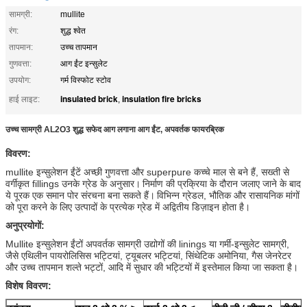
सामग्री:
mullite
रंग:
शुद्ध श्वेत
तापमान:
उच्च तापमान
गुणवत्ता:
आग ईंट इन्सुलेट
उपयोग:
गर्म विस्फोट स्टोव
insulated brick
insulation fire bricks
हाई लाइट:
,
उच्च सामग्री AL2O3 शुद्ध सफेद आग लगाना आग ईंट, अपवर्तक फायरब्रिक
विवरण:
mullite इन्सुलेशन ईंटें अच्छी गुणवत्ता और superpure कच्चे माल से बने हैं, सख्ती से
वर्गीकृत fillings उनके ग्रेड के अनुसार।
निर्माण की प्रक्रिया के दौरान जलाए जाने के बाद
ये पूरक एक समान पोर संरचना बना सकते हैं।
विभिन्न ग्रेडल, भौतिक और रासायनिक मांगों
को पूरा करने के लिए उत्पादों के प्रत्येक ग्रेड में अद्वितीय डिज़ाइन होता है।
अनुप्रयोगों:
Mullite इन्सुलेशन ईंटों अपवर्तक सामग्री उद्योगों की linings या गर्मी-इन्सुलेट सामग्री,
जैसे एथिलीन पायरोलिसिस भट्टियां, ट्यूबलर भट्टियां, सिंथेटिक अमोनिया, गैस जेनरेटर
और उच्च तापमान शल्ते भट्टों, आदि में सुधार की भट्टियों में इस्तेमाल किया जा सकता है।
विशेष विवरण: