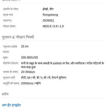
उत्पत्ति के प्लेस:
झेंग्झौ, चीन
ब्रांड नाम:
Rongsheng
प्रमाणन:
ISO9001
मॉडल संख्या:
MD0.6 / 0.8 / 1.0
भुगतान & नौवहन नियमों
न्यूनतम आदेश
25 टन
मात्रा:
मूल्य:
200-800USD
पैकेजिंग विवरण:
पानी के सबूत के साथ लकड़ी के pallets पर पैक, और प्लास्टिक / स्टील पट्टियों के
साथ कड़ा हुआ
प्रसव के समय:
20-30days
भुगतान शर्तें:
टीटी; एल / सी, डी / ए, डी / पी, वेस्टर्न यूनियन
आपूर्ति की क्षमता:
2000tons / महीने
वर्णन
आग ईंट इन्सुलेट