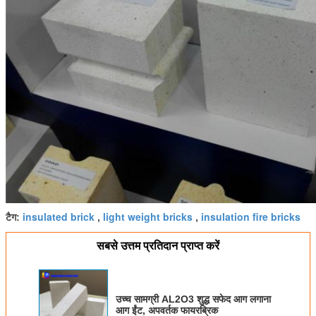
insulated brick
light weight bricks
insulation fire bricks
टैग:
,
,
सबसे उत्तम प्रतिदान प्राप्त करें
उच्च सामग्री AL2O3 शुद्ध सफेद आग लगाना
आग ईंट, अपवर्तक फायरब्रिक