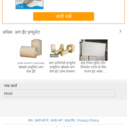
जारी रखें
आग ईंट इन्सुलेट
अधिक
न इन्सुलेशन
उच्च तापमान प्रतिरोधी
आग प्रतिरोधी इन्सुलेट
हाई टेम्पल मुलिट हॉट
भट्ठी अस्तर 
टें
खोखले एल्यूमिना आग
एल्यूमिना खोखले आग
विस्फोट स्टोव के लिए
ईंटें
रोक ईंटें
रोक ईंट उच्च तापमान
फायर ईंट थर्मल
कंडक्टिविटी इन्सुलेट
भाषा बदलें
Hindi
होम
|
हमारे बारे में
|
संपर्क करें
|
साइटमैप
|
Privacy Policy