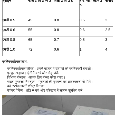
ब्रांड्स
एएल
2
ओ
3
%
≥
एफई
2
ओ
3
≤
बीडी जी / सीएम
3
सीसीएस
≤
एमडी 0.5
45
0.8
0.5
2
एमडी 0.6
55
0.8
0.6
2.5
एमडी 0.8
65
0.7
0.8
3
एमडी 1.0
72
0.6
1
4
प्रतिस्पर्धात्मक लाभ:
प्रतिस्पर्धात्मक कीमत।
अपने बाजार में उत्पादों को प्रतिस्पर्धी बनाओ।
प्रचुर अनुभव।
ईंटों में दरारें और मोड़ रोकें।
विभिन्न मोल्ड्स।
आपके लिए मोल्ड फीस बचाएं।
सख्त गुणवत्ता नियंत्रण।
ग्राहकों की गुणवत्ता की आवश्यकता से मिलें।
बड़े स्टॉक
गारंटी शीघ्र वितरण।
पेशेवर पैकिंग।
क्षति से बचें और परिवहन में सामान सुरक्षित करें