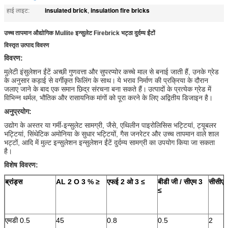
insulated brick
insulation fire bricks
हाई लाइट:
,
उच्च तापमान औद्योगिक Mullite इन्सुलेट Firebrick भट्ठा दुर्दम्य ईंटों
विस्तृत उत्पाद विवरण
विवरण:
मुलेटी इंसुलेशन ईंटें अच्छी गुणवत्ता और सुपरप्योर कच्चे माल से बनाई जाती हैं, उनके ग्रेड
के अनुसार कड़ाई से वर्गीकृत फिलिंग के साथ।
ये भराव निर्माण की प्रक्रिया के दौरान
जलाए जाने के बाद एक समान छिद्र संरचना बना सकते हैं।
उत्पादों के प्रत्येक ग्रेड में
विभिन्न थर्मल, भौतिक और रासायनिक मांगों को पूरा करने के लिए अद्वितीय डिजाइन है।
अनुप्रयोग:
उद्योग के अस्तर या गर्मी-इन्सुलेट सामग्री, जैसे, एथिलीन पाइरोलिसिस भट्टियां, ट्यूबलर
भट्टियां, सिंथेटिक अमोनिया के सुधार भट्टियों, गैस जनरेटर और उच्च तापमान वाले शाल
भट्टों, आदि में मुल्ट इन्सुलेशन इन्सुलेशन ईंटें दुर्दम्य सामग्री का उपयोग किया जा सकता
है।
विशेष विवरण:
ब्रांड्स
AL
2
O
3
%
≥
एफई
2
ओ
3
≤
बीडी जी / सीएम
3
सीसीएस
≤
एमडी 0.5
45
0.8
0.5
2