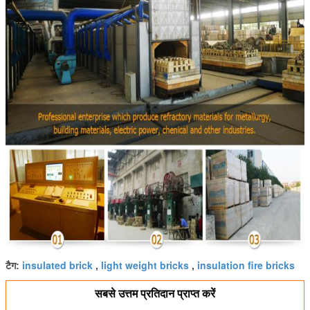
insulated brick
light weight bricks
insulation fire bricks
टैग:
,
,
सबसे उत्तम प्रतिदान प्राप्त करें