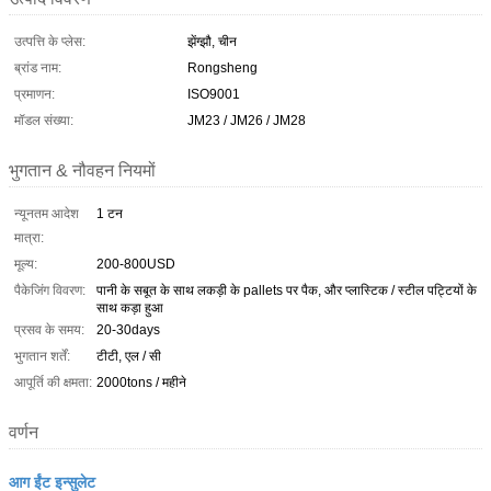
उत्पत्ति के प्लेस:
झेंग्झौ, चीन
ब्रांड नाम:
Rongsheng
प्रमाणन:
ISO9001
मॉडल संख्या:
JM23 / JM26 / JM28
भुगतान & नौवहन नियमों
न्यूनतम आदेश
1 टन
मात्रा:
मूल्य:
200-800USD
पैकेजिंग विवरण:
पानी के सबूत के साथ लकड़ी के pallets पर पैक, और प्लास्टिक / स्टील पट्टियों के
साथ कड़ा हुआ
प्रसव के समय:
20-30days
भुगतान शर्तें:
टीटी, एल / सी
आपूर्ति की क्षमता:
2000tons / महीने
वर्णन
आग ईंट इन्सुलेट