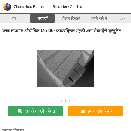
Zhengzhou Rongsheng Refractory Co., Ltd.
घर
उत्पादों
वीआर दिखाएँ
हमारे बारे में
>>
उच्च तापमान औद्योगिक Mullite फायरब्रिक भट्ठी आग रोक ईंटों इन्सुलेट
सबसे अच्छी कीमत
हमसे संपर्क करें
उत्पाद विवरण