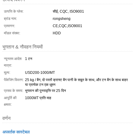
उत्पत्ति के प्लेस:
सीई, CQC, ISO9001
ब्रांड नाम:
rongsheng
प्रमाणन:
CE,CQC,ISO9001
मॉडल संख्या:
HDD
भुगतान & नौवहन नियमों
न्यूनतम आदेश
1 टन
मात्रा:
मूल्य:
USD200-1000/MT
पैकेजिंग विवरण:
25 kg / बैग, दो परतों क्राफ्ट बैग पानी के सबूत के साथ, और टन बैग के साथ बाहर
या प्रत्येक टन एक धूमन
प्रसव के समय:
भुगतान की पुनरावृत्ति पर 25 दिन
आपूर्ति की
1000MT प्रति माह
क्षमता:
वर्णन
अपवर्तक कास्टेबल