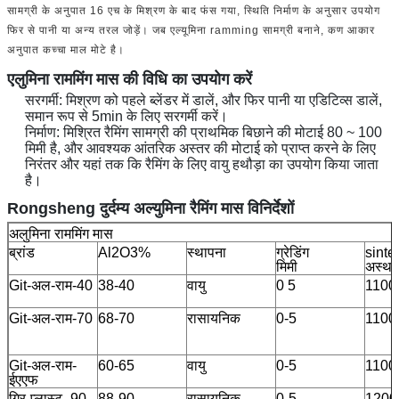
सामग्री के अनुपात 16 एच के मिश्रण के बाद फंस गया, स्थिति निर्माण के अनुसार उपयोग
फिर से पानी या अन्य तरल जोड़ें। जब एल्यूमिना ramming सामग्री बनाने, कण आकार
अनुपात कच्चा माल मोटे है।
एलुमिना राममिंग मास की विधि का उपयोग करें
सरगर्मी: मिश्रण को पहले ब्लेंडर में डालें, और फिर पानी या एडिटिव्स डालें,
समान रूप से 5min के लिए सरगर्मी करें।
निर्माण: मिश्रित रैमिंग सामग्री की प्राथमिक बिछाने की मोटाई 80 ~ 100
मिमी है, और आवश्यक आंतरिक अस्तर की मोटाई को प्राप्त करने के लिए
निरंतर और यहां तक ​​कि रैमिंग के लिए वायु हथौड़ा का उपयोग किया जाता
है।
Rongsheng दुर्दम्य अल्युमिना रैमिंग मास विनिर्देशों
अलुमिना राममिंग मास
ब्रांड
Al2O3%
स्थापना
ग्रेडिंग
sinte
मिमी
अस्था
Git-अल-राम-40
38-40
वायु
0 5
1100
Git-अल-राम-70
68-70
रासायनिक
0-5
1100
Git-अल-राम-
60-65
वायु
0-5
1100
ईएएफ
गिर-प्लास्ट -90
88-90
रासायनिक
0-5
1200