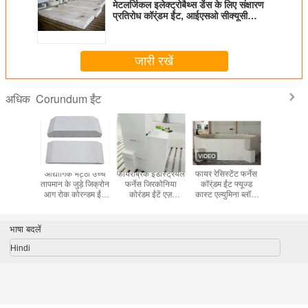
मेटलर्जिकल इलेक्ट्रोबैथ्स डेंस के लिए संक्षारण
प्रतिरोध कॉर्ंडम ईंट, आईएसओ सीक्यूसी
सूचीबद्ध
जारी रखें
Corundum ईंट
अधिक
तिरोधी
औद्योगिक भट्ठा उच्च
फायरब्रिक इंडस्ट्रियल
फायर रेसिस्टेंट फर्नेस
आरएस उच्च 
um ईंट
तापमान के जुड़े जिक्रोन
फर्नेस जिरकोनिया
कॉर्ंडम ईंट फ्यूज्ड
आग रोक उच्च
आग रोक कोरन्डम ईंट
कोरंडम ईंटें एज़
कास्ट एल्युमिना ब्लॉक
सफेद कोरन्ड
AZS-33
रेफ्रेक्टरी ईंटें
अल 2 ओ 3 94%
ईंट
भाषा बदलें
Hindi