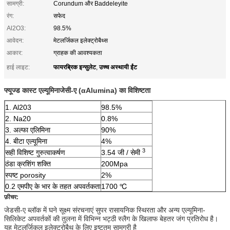
सामग्री:
Corundum और Baddeleyite
रंग:
सफेद
Al2O3:
98.5%
आवेदन:
मेटलर्जिकल इलेक्ट्रोबैथ्स
आकार:
ग्राहक की आवश्यकता
फायरब्रिक इन्सुलेट
उच्च अस्थायी ईंट
हाई लाइट:
,
फ्यूज्ड
कास्ट
एल्यूमिनाजेसी-ए (αAlumina) का विशिष्टता
1. Al203
98.5%
2. Na20
0.8%
3. अल्फा एलिमिना
90%
4. बीटा एल्यूमिना
4%
3
सही विशिष्ट गुरुत्वाकर्षण
3.54 जी / सेमी
ठंडा क्रशिंग शक्ति
200Mpa
स्पष्ट porosity
2%
0.2 एमपीए के भार के तहत अपवर्तकता
1700 ℃
फ़ीचर:
जेडसी-ए ब्लॉक में घने सूक्ष्म संरचनाएं सुपर रासायनिक स्थिरता और अन्य एल्यूमिना-
सिलिकेट अपवर्तकों की तुलना में विभिन्न भट्ठी स्लैग के खिलाफ बेहतर जंग प्रतिरोध है।
यह मेटलर्जिकल इलेक्ट्रोबैथ के लिए इष्टतम सामग्री है