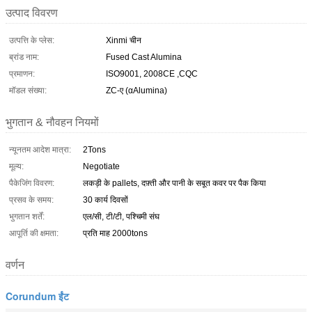
उत्पाद विवरण
उत्पत्ति के प्लेस:
Xinmi चीन
ब्रांड नाम:
Fused Cast Alumina
प्रमाणन:
ISO9001, 2008CE ,CQC
मॉडल संख्या:
ZC-ए (αAlumina)
भुगतान & नौवहन नियमों
न्यूनतम आदेश मात्रा:
2Tons
मूल्य:
Negotiate
पैकेजिंग विवरण:
लकड़ी के pallets, दफ़्ती और पानी के सबूत कवर पर पैक किया
प्रसव के समय:
30 कार्य दिवसों
भुगतान शर्तें:
एल/सी, टी/टी, पश्चिमी संघ
आपूर्ति की क्षमता:
प्रति माह 2000tons
वर्णन
Corundum ईंट