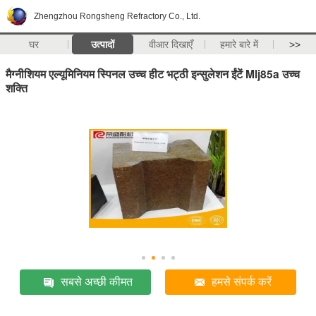
Zhengzhou Rongsheng Refractory Co., Ltd.
घर
उत्पादों
वीआर दिखाएँ
हमारे बारे में
>>
मैग्नीशियम एल्यूमिनियम स्पिनल उच्च हीट भट्ठी इन्सुलेशन ईंटें Mlj85a उच्च
शक्ति
सबसे अच्छी कीमत
हमसे संपर्क करें