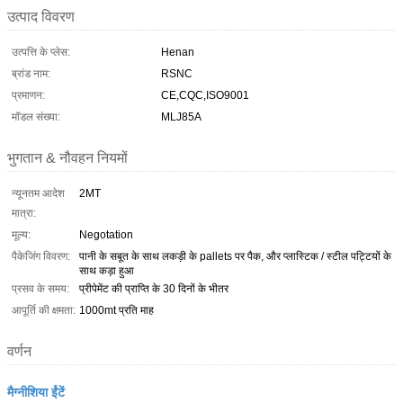
उत्पाद विवरण
उत्पत्ति के प्लेस:
Henan
ब्रांड नाम:
RSNC
प्रमाणन:
CE,CQC,ISO9001
मॉडल संख्या:
MLJ85A
भुगतान & नौवहन नियमों
न्यूनतम आदेश
2MT
मात्रा:
मूल्य:
Negotation
पैकेजिंग विवरण:
पानी के सबूत के साथ लकड़ी के pallets पर पैक, और प्लास्टिक / स्टील पट्टियों के
साथ कड़ा हुआ
प्रसव के समय:
प्रीपेमेंट की प्राप्ति के 30 दिनों के भीतर
आपूर्ति की क्षमता:
1000mt प्रति माह
वर्णन
मैग्नीशिया ईंटें