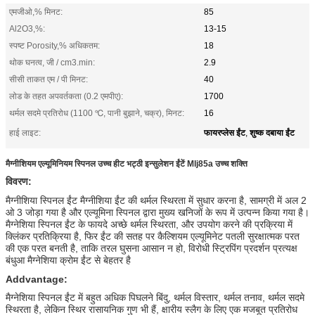
एमजीओ,% मिनट:
85
Al2O3,%:
13-15
स्पष्ट Porosity,% अधिकतम:
18
थोक घनत्व, जी / cm3.min:
2.9
सीसी ताकत एम / पी मिनट:
40
लोड के तहत अपवर्तकता (0.2 एमपीए):
1700
थर्मल सदमे प्रतिरोध (1100 ℃, पानी बुझाने, चक्र), मिनट:
16
फायरप्लेस ईंट
शुष्क दबाया ईंट
हाई लाइट:
,
मैग्नीशियम एल्यूमिनियम स्पिनल उच्च हीट भट्ठी इन्सुलेशन ईंटें Mlj85a उच्च शक्ति
विवरण:
मैग्नीशिया स्पिनल ईंट मैग्नीशिया ईंट की थर्मल स्थिरता में सुधार करना है, सामग्री में अल 2
ओ 3 जोड़ा गया है और एल्यूमिना स्पिनल द्वारा मुख्य खनिजों के रूप में उत्पन्न किया गया है।
मैग्नेशिया स्पिनल ईंट के फायदे अच्छे थर्मल स्थिरता, और उपयोग करने की प्रक्रिया में
क्लिंकर प्रतिक्रिया है, फिर ईंट की सतह पर कैल्शियम एल्यूमिनेट पतली सुरक्षात्मक परत
की एक परत बनती है, ताकि तरल घुसना आसान न हो, विरोधी स्ट्रिपिंग प्रदर्शन प्रत्यक्ष
बंधुआ मैग्नेशिया क्रोम ईंट से बेहतर है
Addvantage:
मैग्नेशिया स्पिनल ईंट में बहुत अधिक पिघलने बिंदु, थर्मल विस्तार, थर्मल तनाव, थर्मल सदमे
स्थिरता है, लेकिन स्थिर रासायनिक गुण भी हैं, क्षारीय स्लैग के लिए एक मजबूत प्रतिरोध