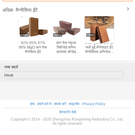
मैग्नीशिया ईंटें
अधिक
क फर्नेस
92% 95% 97%
आग रोक फ्यूज्ड
अच्छी गुणवत्ता वाली मृत
हाई एल्युमिना 
परीक्षक ईंट
98% MgO आग रोक
रिबॉन्डेड कॉमन
जली हुई मैग्नेसाइट ईंट
ज़िक्रोन 
मैग्नेशिया ईंटें
डायरेक्ट बॉन्डेड
मैग्नीशियम अग्निरोधक
मैग्नेशिया क्रोम ब्रिक
ईंटें फ्यूज्ड मैग्नेशिया ईंट
ओईएम
क्षारीय ओपन-हर्थ
भट्टियों के लिए
भाषा बदलें
Hindi
होम
|
हमारे बारे में
|
संपर्क करें
|
साइटमैप
|
Privacy Policy
डेस्कटॉप देखें
Copyright © 2014 - 2026 Zhengzhou Rongsheng Refractory Co., Ltd..
All rights reserved.