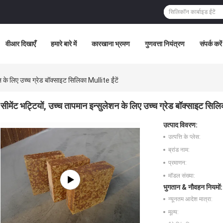
वीआर दिखाएँ
हमारे बारे में
कारखाना भ्रमण
गुणवत्ता नियंत्रण
संपर्क करें
न के लिए उच्च ग्रेड बॉक्साइट सिलिका Mullite ईंटें
सीमेंट भट्टियों, उच्च तापमान इन्सुलेशन के लिए उच्च ग्रेड बॉक्साइट सिलि
उत्पाद विवरण:
उत्पत्ति के प्लेस:
ब्रांड नाम:
प्रमाणन:
मॉडल संख्या:
भुगतान & नौवहन नियमों:
न्यूनतम आदेश मात्रा:
मूल्य: