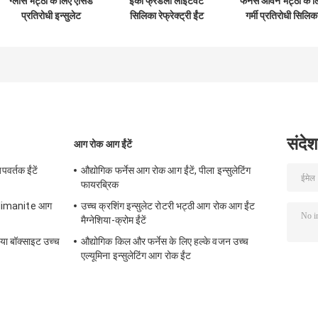
ग्लास भट्ठी के लिए एसिड
इको फ्रेंडली लाइटवेट
फर्नेस ओवन भट्ठा के ल
प्रतिरोधी इन्सुलेट
सिलिका रेफ्रेक्ट्री ईंट
गर्मी प्रतिरोधी सिलिक
सिलिका फायर ईंट
इन्सुलेट ईंट थर्मल
आग रोक ईंटों रिप्लेसमें
कंडक्टिविटी
आग ईंटों
संदेश
आग रोक आग ईंटें
वर्तक ईंटें
औद्योगिक फर्नेस आग रोक आग ईंटें, पीला इन्सुलेटिंग
फायरब्रिक
 Sillimanite आग
उच्च क्रशिंग इन्सुलेट रोटरी भट्ठी आग रोक आग ईंट
मैग्नेशिया-क्रोम ईंटें
ाया बॉक्साइट उच्च
औद्योगिक किल और फर्नेस के लिए हल्के वजन उच्च
एल्यूमिना इन्सुलेटिंग आग रोक ईंट