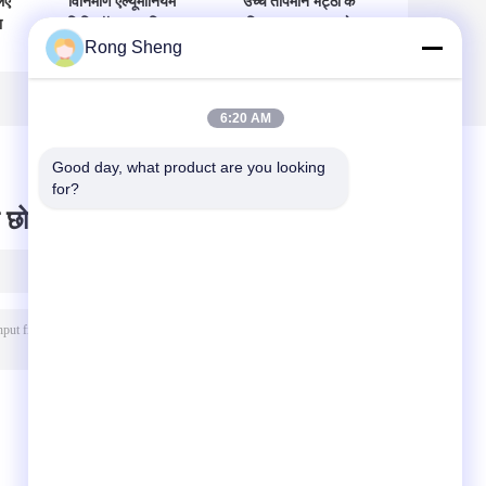
िए
विनिर्माण एल्यूमीनियम
उच्च तापमान भट्ठी के
ा
सिलिकॉन फायरब्रिक
लिए उच्च शुद्धता वाले
Rong Sheng
ट
इलेक्ट्रिक आर्क फर्नेस
सिलिका ईंट
एल्यूमीनियम सिलिकॉन
रेफ्रेक्टरी ईंट
6:20 AM
Good day, what product are you looking 
for?
 छोड़ दो