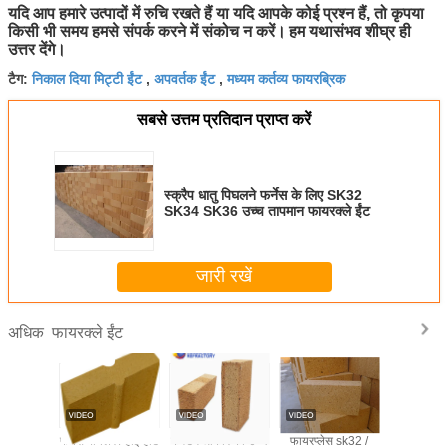
यदि आप हमारे उत्पादों में रुचि रखते हैं या यदि आपके कोई प्रश्न हैं, तो कृपया
किसी भी समय हमसे संपर्क करने में संकोच न करें।
हम यथासंभव शीघ्र ही
उत्तर देंगे।
निकाल दिया मिट्टी ईंट
अपवर्तक ईंट
मध्यम कर्तव्य फायरब्रिक
टैग:
,
,
सबसे उत्तम प्रतिदान प्राप्त करें
स्क्रैप धातु पिघलने फर्नेस के लिए SK32
SK34 SK36 उच्च तापमान फायरक्ले ईंट
जारी रखें
फायरक्ले ईंट
अधिक
ी आग मिट्टी
फर्नेस बॉयलर / हाई हीट
कस्टम आकार का उच्च
फायरप्लेस sk32 /
फायरक्ले सीम