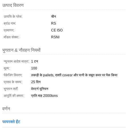
उत्पाद विवरण
उत्पत्ति के प्लेस:
चीन
ब्रांड नाम:
RS
प्रमाणन:
CE ISO
मॉडल संख्या:
RSNI
भुगतान & नौवहन नियमों
न्यूनतम आदेश मात्रा:
1 टन
मूल्य:
100
पैकेजिंग विवरण:
लकड़ी के pallets, दफ़्ती covesr और पानी के सबूत कवर पर पैक किया
प्रसव के समय:
25 दिन
भुगतान शर्तें:
वेस्टर्न यूनियन
आपूर्ति की क्षमता:
प्रति माह 2000tons
वर्णन
फायरक्ले ईंट