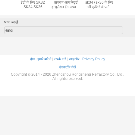
टें
ईंटों के लिए SK32
तापमान आग मिट्टी
sk34 / sk36 के लिए
आग रोक ई
SK34 SK36
इन्सुलेशन ईंट अपवर्तक
गर्मी प्रतिरोधी फर्नेस
फ़ायरक्ले ईंट ब्लॉक
फायरब्रिक
फायरक्ले ईंट आग रोक
भाषा बदलें
Hindi
होम
|
हमारे बारे में
|
संपर्क करें
|
साइटमैप
|
Privacy Policy
डेस्कटॉप देखें
Copyright © 2014 - 2026 Zhengzhou Rongsheng Refractory Co., Ltd..
All rights reserved.