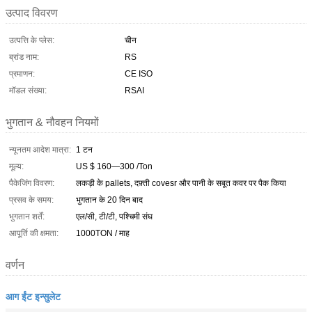
उत्पाद विवरण
उत्पत्ति के प्लेस:
चीन
ब्रांड नाम:
RS
प्रमाणन:
CE ISO
मॉडल संख्या:
RSAI
भुगतान & नौवहन नियमों
न्यूनतम आदेश मात्रा:
1 टन
मूल्य:
US $ 160—300 /Ton
पैकेजिंग विवरण:
लकड़ी के pallets, दफ़्ती covesr और पानी के सबूत कवर पर पैक किया
प्रसव के समय:
भुगतान के 20 दिन बाद
भुगतान शर्तें:
एल/सी, टी/टी, पश्चिमी संघ
आपूर्ति की क्षमता:
1000TON / माह
वर्णन
आग ईंट इन्सुलेट