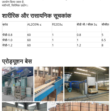
उपयोग किया जाता है,
मशीनरी, सिरेमिक उद्योग।
शारीरिक और रासायनिक सूचकांक
ब्रांड
AL2O3% ≤
FE2O3≤
बीडी जी / सीएम 3≤
सीसीएस 
पीडी-0.8
60
1
0.8
5
पीडी-1.0
60
1
1
6.5
पीडी-1.2
60
1
1.2
8
प्रोड्यूशन बेस