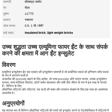
सामग्री:
बॉक्साइट चामोट
रंग:
पीला
दुर्दम्य:
≥1770
आकार:
स्क्वायर
थोक घनत्व:
0.6- 1 जी / सेमी³
insulated brick
light weight bricks
हाई लाइट:
,
उच्च शुद्धता उच्च एल्यूमिना फायर ईंट के साथ संपर्क
करने की क्षमता में आग ईंट इन्सुलेट
विवरण
एल्युमिना इन्सुलेशन ईंट एक प्रकार की इन्सुलेशन सामग्री है जो कार्बनिक पदार्थ को इग्निशन लॉस पदार्थ
के रूप में अपनाने वाली है
अपवर्तक की porosity बढ़ाने के लिए आदेश, जो उच्च porosity, छोटे मात्रा घनत्व, अच्छा इन्सुलेशन
प्रभाव, उच्च यांत्रिक तीव्रता, छोटी थर्मल चालकता और लंबी सेवा जीवन के रूप में इस तरह के फायदे
हैं। विभिन्न के लिए
औद्योगिक भट्टियां और भट्टियां, यह ऊर्जा की बचत और तापमान संरक्षण के लिए एक तरह का आवश्यक
अपवर्तक है।
अनुप्रयोगों
यह व्यापक रूप से विभिन्न औद्योगिक भट्टियों की परतों को इन्सुलेट करने या पेट्रोकेमिकल में भट्टियों में