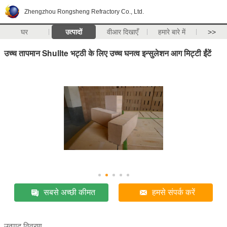
Zhengzhou Rongsheng Refractory Co., Ltd.
घर
उत्पादों
वीआर दिखाएँ
हमारे बारे में
>>
उच्च तापमान Shullte भट्ठी के लिए उच्च घनत्व इन्सुलेशन आग मिट्टी ईंटें
सबसे अच्छी कीमत
हमसे संपर्क करें
उत्पाद विवरण