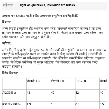
light weight bricks
insulation fire bricks
हाई लाइट:
,
उच्च तापमान Shullte भट्ठी के लिए उच्च घनत्व इन्सुलेशन आग मिट्टी ईंटें
विवरण:
अग्नि मिट्टी इन्सुलेशन ईंट स्थानीय उच्च ग्रेड फायरक्ले सामग्रियों से बना है जो उच्च
तापमान के तहत उच्च तापमान के अनुसार होता है, जिसमें थोक घनत्व, उच्च शक्ति, कम
थर्मल चालकता और कम अशुद्धता होती है।
आवेदन:
अग्नि मिट्टी इन्सुलेशन ईंट मुख्य रूप से गर्म सतहों की इन्सुलेटिंग अस्तर या अन्य अपवर्तक
सामग्री के गर्मी-इन्सुलेट परतों का समर्थन करने के लिए उपयोग की जाती है।
उद्योगों की
अपवर्तक लाइनिंग या गर्मी-इन्सुलेट सामग्री, जैसे ईथिलीन पायरोलिसिस भट्टियां, ट्यूबलर
फर्नेस, सिंथेटिक अमोनिया की सुधार भट्टियां, गैस जेनरेटर और उच्च तापमान शल्टे
भट्टियां इत्यादि।
विशेष विवरण:
पीएनजी-1.3
पीएनजी-1.0
PNG0.8
पीएनजी-
Al2O3% ≥
42
42
42
40
बीडी जी / सेमी 3≤
1.3
1
0.8
0.5