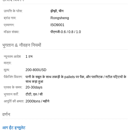
उत्पत्ति के प्लेस:
झेंग्झौ, चीन
ब्रांड नाम:
Rongsheng
प्रमाणन:
ISO9001
मॉडल संख्या:
पीएनजी-0.6 / 0.8 / 1.0
भुगतान & नौवहन नियमों
न्यूनतम आदेश
1 टन
मात्रा:
मूल्य:
200-800USD
पैकेजिंग विवरण:
पानी के सबूत के साथ लकड़ी के pallets पर पैक, और प्लास्टिक / स्टील पट्टियों के
साथ कड़ा हुआ
प्रसव के समय:
20-30days
भुगतान शर्तें:
टीटी, एल / सी
आपूर्ति की क्षमता:
2000tons / महीने
वर्णन
आग ईंट इन्सुलेट