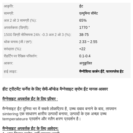
आकृति:
ईंट
सामग्री:
एल्युमिना सीमेंट
अल 2 ओ 3 सामग्री (%):
65%
अपवर्तकता (डिग्री):
1770 °
1500 डिग्री सेल्सियस 24h: -0.3 अल 2 ओ 3 (%):
38-75
थोक घनत्व (जी / एम³):
2.33 ~ 2.55
सरंध्रता (%):
<22
रीहर्टिंग पर रैखिक परिवर्तन:
0.1-0.4
आकार:
अनुकूलित
मैग्नीशिया कार्बन ईंटें
फायरप्लेस ईंट
हाई लाइट:
,
हीट ट्रीटमेंट फर्नेस के लिए सेमी-बॉन्डेड मैग्नेसाइट क्रोम ईंट मानक आकार
मैग्नेसाइट अपवर्तक ईंट के लिए फ़ीचर
:
मैग्नेसाइट ईंट दुनिया भर में सबसे लोकप्रिय है, उच्च दबाव बनाने के बाद, तापमान
sintering एक साधारण क्षारीय उत्पादों बनाया, उत्पादों के एक अच्छा उच्च
temperateure प्रदर्शन और स्लैग क्षरण प्रदर्शन है।
मैग्नेसाइट अपवर्तक ईंट के लिए आवेदन: