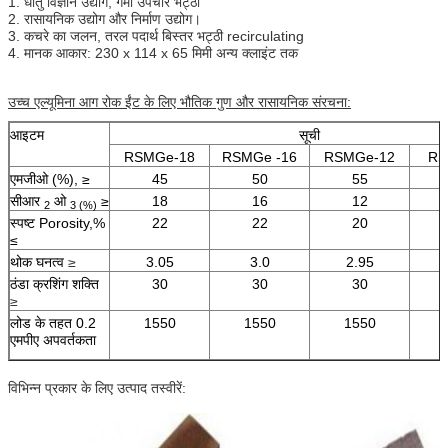
1. धातु विज्ञान उद्योग, गर्मी उपचार भट्ठी
2. रासायनिक उद्योग और निर्माण उद्योग।
3. कचरे का जलन, तरल पदार्थ बिस्तर भट्ठी recirculating
4. मानक आकार: 230 x 114 x 65 मिमी अन्य क्लाइंट तक
उच्च एल्यूमिना आग रोक ईंट के लिए भौतिक गुण और रासायनिक संरचना:
आइटम
सूची
RSMGe-18
RSMGe -16
RSMGe-12
RS
एमजीओ (%), ≥
45
50
55
सीआर
ओ
≥
18
16
12
2
3 (%)
स्पष्ट Porosity,%
22
22
20
≤
थोक घनत्व
≥
3.05
3.0
2.95
ठंडा क्रशिंग शक्ति
30
30
30
≥
लोड के तहत 0.2
1550
1550
1550
एमपीए अपवर्तकता
विभिन्न प्रकार के लिए उत्पाद तस्वीरें: