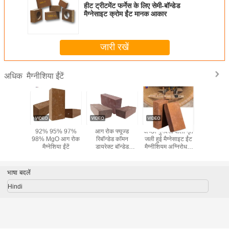
हीट ट्रीटमेंट फर्नेस के लिए सेमी-बॉन्डेड
मैग्नेसाइट क्रोम ईंट मानक आकार
जारी रखें
मैग्नीशिया ईंटें
अधिक
हाई एल्युमिना मैग्नेशिया
आकार मैग्नेशिया क्रोम
औद्योगिक फर्नेस
92% 95
ज़िक्रोन ईंटें
ईंटें
मैग्नीशिया परीक्षक ईंट
98% MgO 
मैग्नेशिया
भाषा बदलें
Hindi